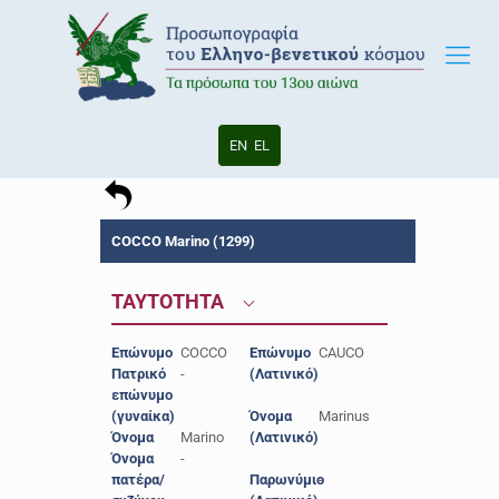
EN
EL
COCCO Marino (1299)
ΤΑΥΤΟΤΗΤΑ
Επώνυμο
COCCO
Επώνυμο
CAUCO
Πατρικό
-
(Λατινικό)
επώνυμο
(γυναίκα)
Όνομα
Marinus
Όνομα
Marino
(Λατινικό)
Όνομα
-
πατέρα/
Παρωνύμιο
-