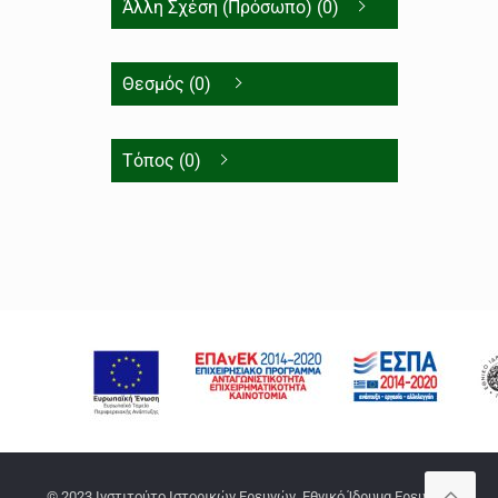
Άλλη Σχέση (Πρόσωπο) (0)
Θεσμός (0)
Τόπος (0)
© 2023 Ινστιτούτο Ιστορικών Ερευνών, Εθνικό Ίδρυμα Ερευνών