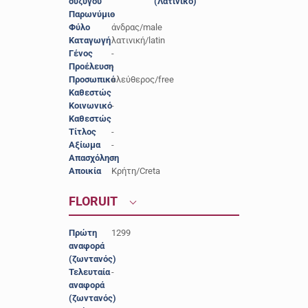
συζύγου
(Λατινικό)
Παρωνύμιο
-
Φύλο
άνδρας/male
Καταγωγή
λατινική/latin
Γένος
-
Προέλευση
-
Προσωπικό
ελεύθερος/free
Καθεστώς
Κοινωνικό
-
Καθεστώς
Τίτλος
-
Αξίωμα
-
Απασχόληση
-
Αποικία
Κρήτη/Creta
FLORUIT
Πρώτη
1299
αναφορά
(ζωντανός)
Τελευταία
-
αναφορά
(ζωντανός)