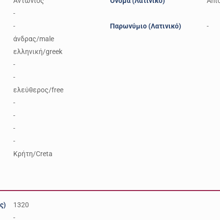
Αντώνιος
Όνομα (Λατινικό)
Ant
-
-
Παρωνύμιο (Λατινικό)
-
άνδρας/male
ελληνική/greek
-
-
ελεύθερος/free
-
-
-
-
Κρήτη/Creta
ς)
1320
-