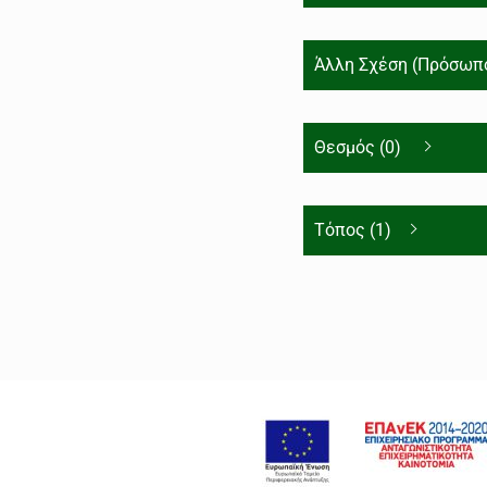
Άλλη Σχέση (Πρόσωπο
Θεσμός (0)
Τόπος (1)