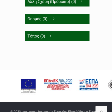
Άλλη Σχέση (Πρόσωπο) (0)
Θεσμός (0)
Τόπος (0)
© 2023 Ινστιτούτο Ιστορικών Ερευνών, Εθνικό Ίδρυμα Ερευνών