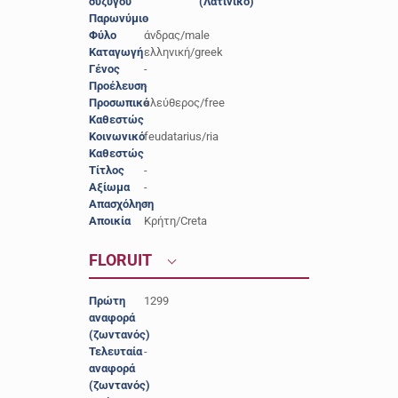
συζύγου
(Λατινικό)
Παρωνύμιο
-
Φύλο
άνδρας/male
Καταγωγή
ελληνική/greek
Γένος
-
Προέλευση
-
Προσωπικό
ελεύθερος/free
Καθεστώς
Κοινωνικό
feudatarius/ria
Καθεστώς
Τίτλος
-
Αξίωμα
-
Απασχόληση
-
Αποικία
Κρήτη/Creta
FLORUIT
Πρώτη
1299
αναφορά
(ζωντανός)
Τελευταία
-
αναφορά
(ζωντανός)