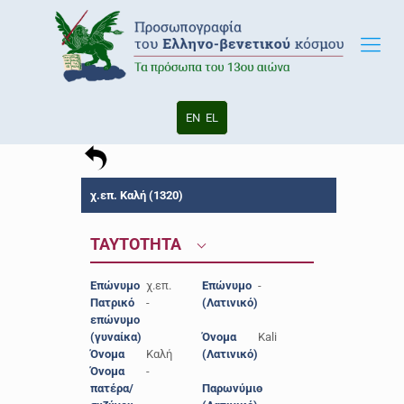
EN
EL
χ.επ. Καλή (1320)
ΤΑΥΤΟΤΗΤΑ
Επώνυμο
χ.επ.
Επώνυμο
-
Πατρικό
-
(Λατινικό)
επώνυμο
(γυναίκα)
Όνομα
Kali
Όνομα
Καλή
(Λατινικό)
Όνομα
-
πατέρα/
Παρωνύμιο
-