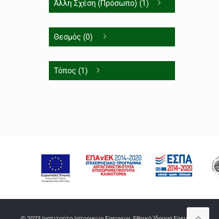
Άλλη Σχέση (Πρόσωπο) (1)
Θεσμός (0)
Τόπος (1)
© 2023 Ινστιτούτο Ιστορικών Ερευνών, Εθνικό Ίδρυμα Ερευνών