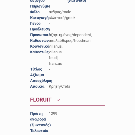
συζύγου
(Λατινικό)
Παρωνύμιο
-
Φύλο
άνδρας/male
Καταγωγή
ελληνική/greek
Γένος
-
Προέλευση
-
Προσωπικό
εξαρτημένος/dependent,
Καθεστώς
απελεύθερος/freedman
Κοινωνικό
villanus,
Καθεστώς
villanus
feudi,
francus
Τίτλος
-
Αξίωμα
-
Απασχόληση
-
Αποικία
Κρήτη/Creta
FLORUIT
Πρώτη
1299
αναφορά
(ζωντανός)
Τελευταία
-