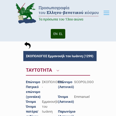
EN
EL
ΣΚΟΠΟΛΟΓΟΣ Εμμανουήλ του Ιωάννη (1299)
ΤΑΥΤΟΤΗΤΑ
Επώνυμο
ΣΚΟΠΟΛΟΓΟΣ
Επώνυμο
SCOPOLOGO
Πατρικό
-
(Λατινικό)
επώνυμο
(γυναίκα)
Όνομα
Emmanuel
Όνομα
Εμμανουήλ
(Λατινικό)
Όνομα
του
πατέρα/
Ιωάννη
Παρωνύμιο
-