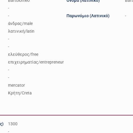
Bartolomeo
Όνομα (Λατινικό)
Bar
-
-
Παρωνύμιο (Λατινικό)
-
άνδρας/male
λατινική/latin
-
-
ελεύθερος/free
επιχειρηματίας/entrepreneur
-
-
mercator
Κρήτη/Creta
ς)
1300
-