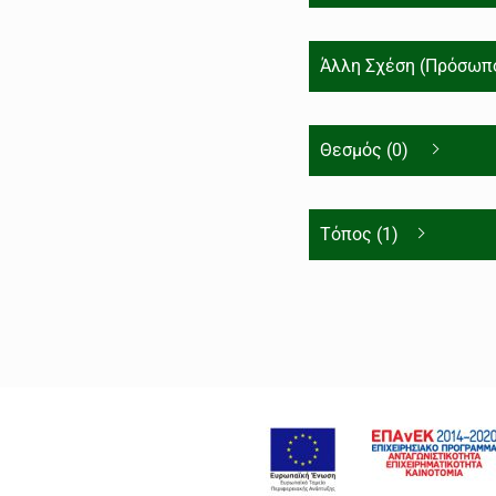
Άλλη Σχέση (Πρόσωπο
Θεσμός (0)
Τόπος (1)