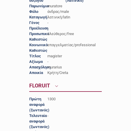
συζύγου
(Λατινικό)
Παρωνύμιο
muratore
Φύλο
άνδρας/male
Καταγωγή
λατινική/latin
Γένος
-
Προέλευση
-
Προσωπικό
ελεύθερος/free
Καθεστώς
Κοινωνικό
επαγγελματίας/professional
Καθεστώς
Τίτλος
magister
Αξίωμα
-
Απασχόληση
murarius
Αποικία
Κρήτη/Creta
FLORUIT
Πρώτη
1300
αναφορά
(ζωντανός)
Τελευταία
-
αναφορά
(ζωντανός)