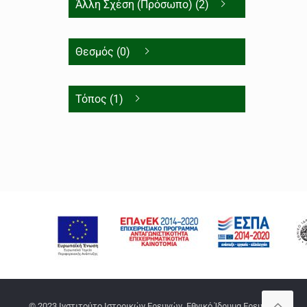
Άλλη Σχέση (Πρόσωπο) (2)
Θεσμός (0)
Τόπος (1)
© 2023 Ινστιτούτο Ιστορικών Ερευνών, Εθνικό Ίδρυμα Ερευνών