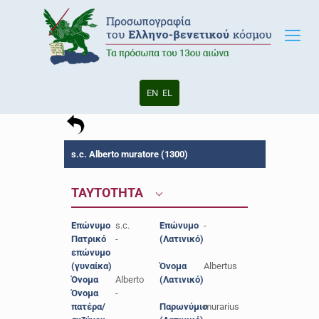
EN
EL
s.c. Alberto muratore (1300)
ΤΑΥΤΟΤΗΤΑ
Επώνυμο
s.c.
Επώνυμο
-
Πατρικό
-
(Λατινικό)
επώνυμο
(γυναίκα)
Όνομα
Albertus
Όνομα
Alberto
(Λατινικό)
Όνομα
-
πατέρα/
Παρωνύμιο
murarius