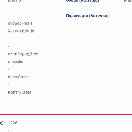
Marino
Όνομα (Λατινικό)
Mar
-
-
Παρωνύμιο (Λατινικό)
-
άνδρας/male
λατινική/latin
-
-
ελεύθερος/free
officialis
-
duca Crete
-
Κρήτη/Creta
ς)
1226
-