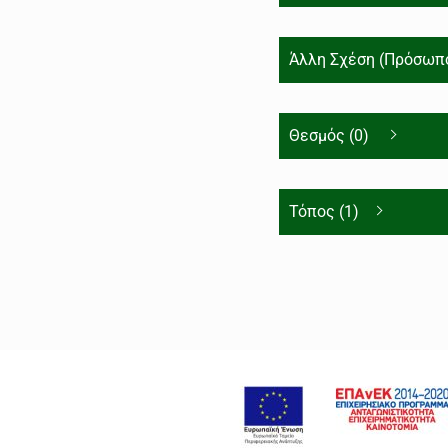
Άλλη Σχέση (Πρόσωπο
Θεσμός (0)
Τόπος (1)