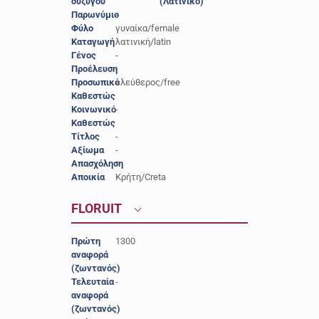
συζύγου
(Λατινικό)
Παρωνύμιο
-
Φύλο
γυναίκα/female
Καταγωγή
λατινική/latin
Γένος
-
Προέλευση
-
Προσωπικό
ελεύθερος/free
Καθεστώς
Κοινωνικό
-
Καθεστώς
Τίτλος
-
Αξίωμα
-
Απασχόληση
-
Αποικία
Κρήτη/Creta
FLORUIT
Πρώτη
1300
αναφορά
(ζωντανός)
Τελευταία
-
αναφορά
(ζωντανός)