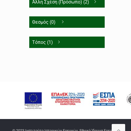
Άλλη Σχέση (Πρόσωπο) (2)
Θεσμός (0)
Τόπος (1)
© 2023 Ινστιτούτο Ιστορικών Ερευνών, Εθνικό Ίδρυμα Ερευνών