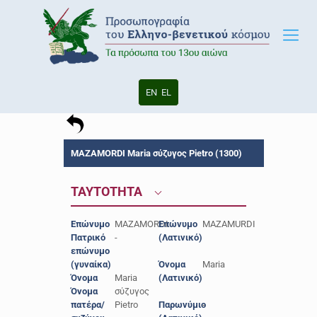
EN
EL
MAZAMORDI Maria σύζυγος Pietro (1300)
ΤΑΥΤΟΤΗΤΑ
Επώνυμο
MAZAMORDI
Επώνυμο
MAZAMURDI
Πατρικό
-
(Λατινικό)
επώνυμο
(γυναίκα)
Όνομα
Maria
Όνομα
Maria
(Λατινικό)
Όνομα
σύζυγος
πατέρα/
Pietro
Παρωνύμιο
-