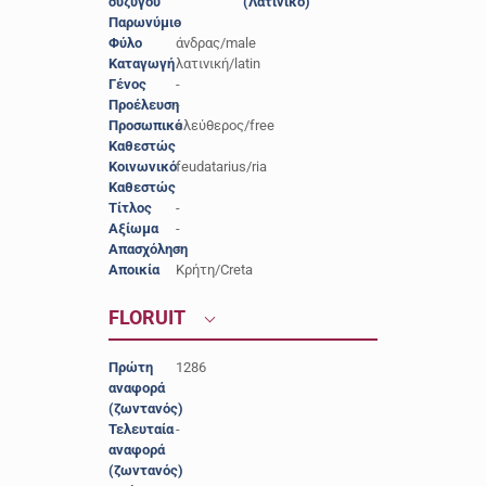
συζύγου
(Λατινικό)
Παρωνύμιο
-
Φύλο
άνδρας/male
Καταγωγή
λατινική/latin
Γένος
-
Προέλευση
-
Προσωπικό
ελεύθερος/free
Καθεστώς
Κοινωνικό
feudatarius/ria
Καθεστώς
Τίτλος
-
Αξίωμα
-
Απασχόληση
-
Αποικία
Κρήτη/Creta
FLORUIT
Πρώτη
1286
αναφορά
(ζωντανός)
Τελευταία
-
αναφορά
(ζωντανός)