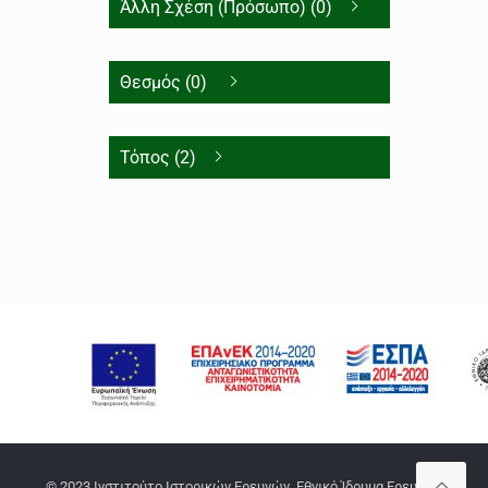
Άλλη Σχέση (Πρόσωπο) (0)
Θεσμός (0)
Τόπος (2)
© 2023 Ινστιτούτο Ιστορικών Ερευνών, Εθνικό Ίδρυμα Ερευνών