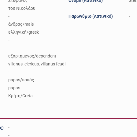
Στέφανος
Όνομα (Λατινικό)
Ste
του Νικολάου
-
Παρωνύμιο (Λατινικό)
-
άνδρας/male
ελληνική/greek
-
-
εξαρτημένος/dependent
villanus, clericus, villanus feudi
-
papas/παπάς
papas
Κρήτη/Creta
ς)
-
-