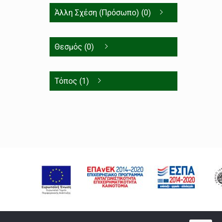
Άλλη Σχέση (Πρόσωπο) (0)
Θεσμός (0)
Τόπος (1)