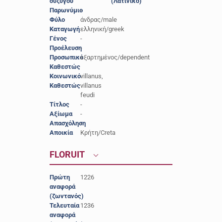
συζύγου
(Λατινικό)
Παρωνύμιο
-
Φύλο
άνδρας/male
Καταγωγή
ελληνική/greek
Γένος
-
Προέλευση
-
Προσωπικό
εξαρτημένος/dependent
Καθεστώς
Κοινωνικό
villanus,
Καθεστώς
villanus
feudi
Τίτλος
-
Αξίωμα
-
Απασχόληση
-
Αποικία
Κρήτη/Creta
FLORUIT
Πρώτη
1226
αναφορά
(ζωντανός)
Τελευταία
1236
αναφορά