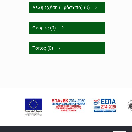
Άλλη Σχέση (Πρόσωπο) (0)
Θεσμός (0)
Τόπος (0)