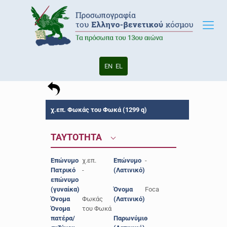
EN
EL
χ.επ. Φωκάς του Φωκά (1299 q)
ΤΑΥΤΟΤΗΤΑ
Επώνυμο
χ.επ.
Επώνυμο
-
Πατρικό
-
(Λατινικό)
επώνυμο
(γυναίκα)
Όνομα
Foca
Όνομα
Φωκάς
(Λατινικό)
Όνομα
του Φωκά
πατέρα/
Παρωνύμιο
-