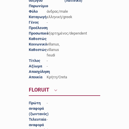
συζύγου
(Λατινικό)
Παρωνύμιο
-
Φύλο
άνδρας/male
Καταγωγή
ελληνική/greek
Γένος
-
Προέλευση
-
Προσωπικό
εξαρτημένος/dependent
Καθεστώς
Κοινωνικό
villanus,
Καθεστώς
villanus
feudi
Τίτλος
-
Αξίωμα
-
Απασχόληση
-
Αποικία
Κρήτη/Creta
FLORUIT
Πρώτη
-
αναφορά
(ζωντανός)
Τελευταία
-
αναφορά