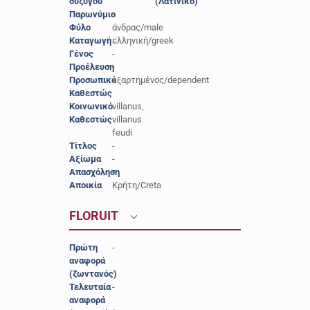
συζύγου
(Λατινικό)
Παρωνύμιο
-
Φύλο
άνδρας/male
Καταγωγή
ελληνική/greek
Γένος
-
Προέλευση
-
Προσωπικό
εξαρτημένος/dependent
Καθεστώς
Κοινωνικό
villanus,
Καθεστώς
villanus
feudi
Τίτλος
-
Αξίωμα
-
Απασχόληση
-
Αποικία
Κρήτη/Creta
FLORUIT
Πρώτη
-
αναφορά
(ζωντανός)
Τελευταία
-
αναφορά