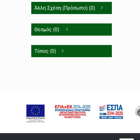
Άλλη Σχέση (Πρόσωπο) (0)
Θεσμός (0)
Τόπος (0)