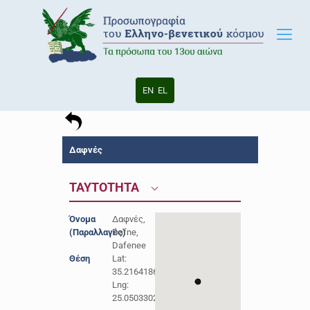
EN
EL
Δαφνές
ΤΑΥΤΟΤΗΤΑ
Όνομα
Δαφνές,
(Παραλλαγές)
Dafne,
Dafenee
Θέση
Lat:
35.2164186
Lng:
25.0503302