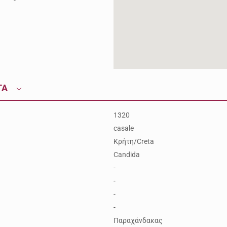
-
ΤΑ
1320
casale
Κρήτη/Creta
Candida
-
-
-
-
Παραχάνδακας