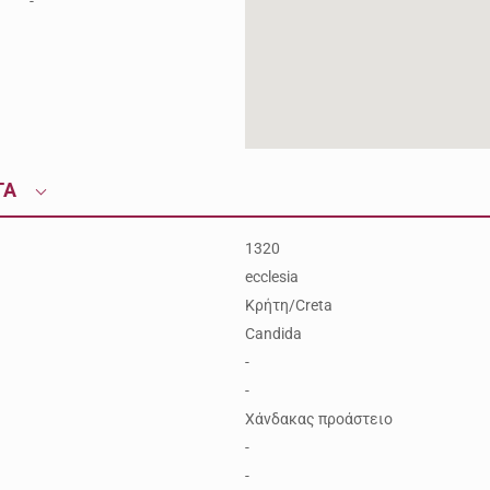
-
ΤΑ
1320
ecclesia
Κρήτη/Creta
Candida
-
-
Χάνδακας προάστειο
-
-