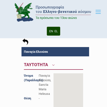
EN
EL
Παναγία Ελεούσα
ΤΑΥΤΟΤΗΤΑ
Όνομα
Παναγία
(Παραλλαγές)
Ελεούσα,
Sancta
Maria
Heleusa
Θέση
-