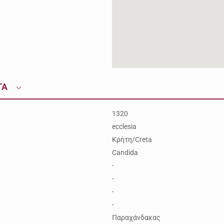
ΤΑ
1320
ecclesia
Κρήτη/Creta
Candida
-
-
-
-
Παραχάνδακας