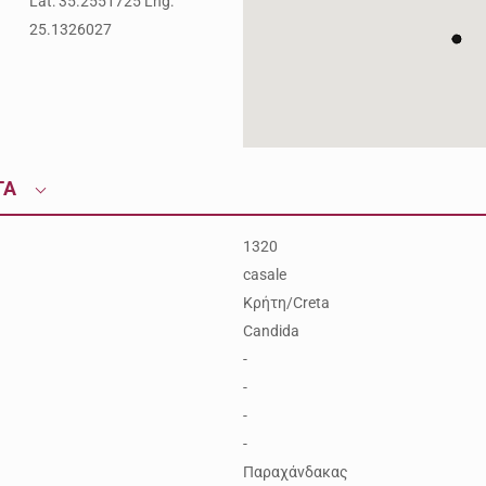
Lat: 35.2551725 Lng:
25.1326027
ΤΑ
1320
casale
Κρήτη/Creta
Candida
-
-
-
-
Παραχάνδακας