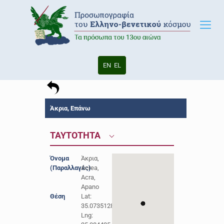
EN
EL
Άκρια, Επάνω
ΤΑΥΤΟΤΗΤΑ
Όνομα
Άκρια,
(Παραλλαγές)
Acrea,
Acra,
Apano
Θέση
Lat:
35.0735128
Lng: