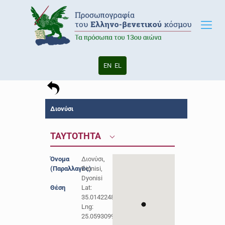
EN
EL
Διονύσι
ΤΑΥΤΟΤΗΤΑ
Όνομα
Διονύσι,
(Παραλλαγές)
Dionisi,
Dyonisi
Θέση
Lat:
35.0142248
Lng:
25.059309900000017