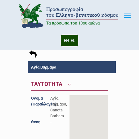
EN
EL
Αγία Βαρβάρα
ΤΑΥΤΟΤΗΤΑ
Όνομα
Αγία
(Παραλλαγές)
Βαρβάρα,
Sancta
Barbara
Θέση
-