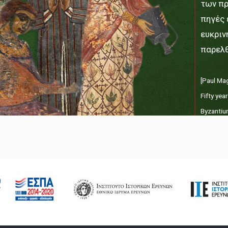
των π
πηγές 
ευκριν
παρελθ
[Paul Ma
Fifty ye
Byzantiu
Universi