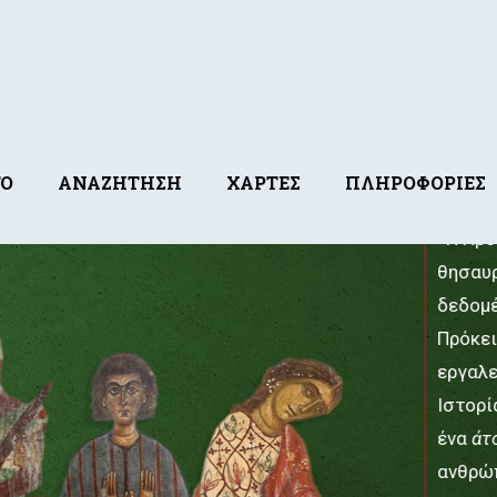
ΓΟ
ΑΝΑΖΗΤΗΣΗ
ΧΑΡΤΕΣ
ΠΛΗΡΟΦΟΡΙΕΣ
«Η Προ
θησαυ
δεδομέ
Πρόκει
εργαλε
Ιστορί
ένα
άτ
ανθρώπ