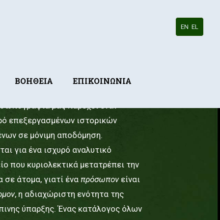
EN
EL
ΒΟΗΘΕΙΑ
ΕΠΙΚΟΙΝΩΝΙΑ
σωπογραφία μάς παρέχει έναν
ρό επεξεργασμένων ιστορικών
νων σε μόνιμη αποδόμηση.
ται για ένα ισχυρό αναλυτικό
ίο που κυριολεκτικά μετατρέπει την
α σε άτομα, γιατί ένα
πρόσωπον
είναι
ομον
, η αδιαχώριστη ενότητα της
ινης ύπαρξης. Ένας κατάλογος όλων