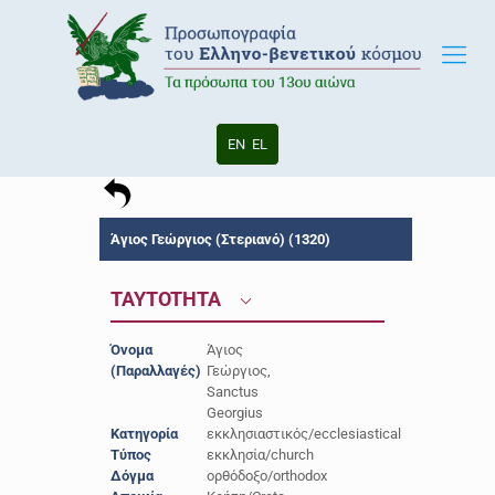
EN
EL
Άγιος Γεώργιος (Στεριανό) (1320)
TAYTOTHTA
Όνομα
Άγιος
(Παραλλαγές)
Γεώργιος,
Sanctus
Georgius
Κατηγορία
εκκλησιαστικός/ecclesiastical
Τύπος
εκκλησία/church
Δόγμα
ορθόδοξο/orthodox