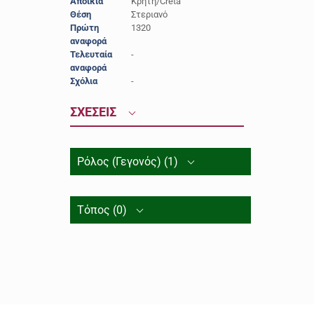
Αποικία
Κρήτη/Creta
Θέση
Στεριανό
Πρώτη
1320
αναφορά
Τελευταία
-
αναφορά
Σχόλια
-
ΣΧΕΣΕΙΣ
Ρόλος (Γεγονός) (1)
Τόπος (0)