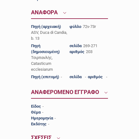
ΑΝΑΦΟΡΑ
Πηγή (αρχειακή)
φύλλο
72v-73r
ASV, Duca di Candia,
b. 13
Πηγή
σελίδα
269-271
(δημοσιευμένη)
αριθμός
203
Τσιρπανλής,
Catasticum
ecclesiarum
Πηγή (επιτομή)
-
σελίδα
-
αριθμός
-
ΑΝΑΦΕΡΟΜΕΝΟ ΕΓΓΡΑΦΟ
Είδος
-
Θέμα
-
Ημερομηνία
-
Εκδότης
-
ΣΧΕΣΕΙΣ