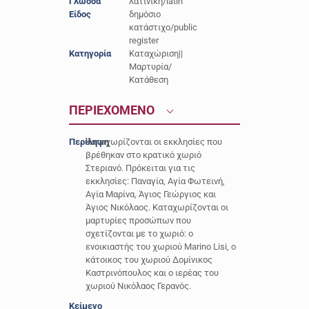
Γλώσσα
λατινική/latin
Είδος
δημόσιο
κατάστιχο/public
register
Κατηγορία
Καταχώριση||
Μαρτυρία/
Κατάθεση
ΠΕΡΙΕΧΟΜΕΝΟ
Περίληψη
Καταχωρίζονται οι εκκλησίες που
βρέθηκαν στο κρατικό χωριό
Στεριανό. Πρόκειται για τις
εκκλησίες: Παναγία, Αγία Φωτεινή,
Αγία Μαρίνα, Άγιος Γεώργιος και
Άγιος Νικόλαος. Καταχωρίζονται οι
μαρτυρίες προσώπων που
σχετίζονται με το χωριό: ο
ενοικιαστής του χωριού Marino Lisi, ο
κάτοικος του χωριού Δομίνικος
Καστρινόπουλος και ο ιερέας του
χωριού Νικόλαος Γερανός.
Κείμενο
-