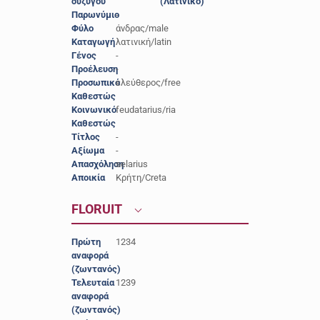
συζύγου
(Λατινικό)
Παρωνύμιο
-
Φύλο
άνδρας/male
Καταγωγή
λατινική/latin
Γένος
-
Προέλευση
-
Προσωπικό
ελεύθερος/free
Καθεστώς
Κοινωνικό
feudatarius/ria
Καθεστώς
Τίτλος
-
Αξίωμα
-
Απασχόληση
selarius
Αποικία
Κρήτη/Creta
FLORUIT
Πρώτη
1234
αναφορά
(ζωντανός)
Τελευταία
1239
αναφορά
(ζωντανός)