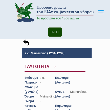
EN
EL
s.c. Mainardino (1234-1239)
ΤΑΥΤΟΤΗΤΑ
Επώνυμο
s.c.
Επώνυμο
-
Πατρικό
-
(Λατινικό)
επώνυμο
(γυναίκα)
Όνομα
Mainardinus
Όνομα
Mainardino
(Λατινικό)
Όνομα
-
πατέρα/
Παρωνύμιο
-