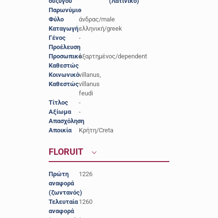
συζύγου
(Λατινικό)
Παρωνύμιο
-
Φύλο
άνδρας/male
Καταγωγή
ελληνική/greek
Γένος
-
Προέλευση
-
Προσωπικό
εξαρτημένος/dependent
Καθεστώς
Κοινωνικό
villanus,
Καθεστώς
villanus
feudi
Τίτλος
-
Αξίωμα
-
Απασχόληση
-
Αποικία
Κρήτη/Creta
FLORUIT
Πρώτη
1226
αναφορά
(ζωντανός)
Τελευταία
1260
αναφορά