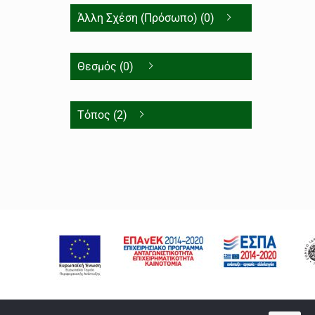
Άλλη Σχέση (Πρόσωπο) (0)
Θεσμός (0)
Τόπος (2)