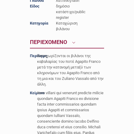
Γλώσσα
λατινική/latin
Είδος
δημόσιο
κατάστιχο/public
register
Κατηγορία
Καταχώριση
βιλάνου
ΠΕΡΙΕΧΟΜΕΝΟ
Περίληψη
Καταχωρίζονται οι βιλάνοι της
καβαλαρίας του ποτέ Agapito Franco
μετά την κατανομή μεταξύ των
κληρονόμων του Agapito Franco από
τη μια και του Zuliano Vassalo από την
άλλη.
Κείμενο
Item villani qui venerunt predicte milicie
quondam Agapiti Franco ex divisione
facta inter commissarios quondam
ipsius Agapiti et commissarios
quondam Iulliani Vassalo,
consenciente domino Iacobo Delfino
duca cretensi et eius consilio. Michali
Varichefalo cum filiis eius. Pardus