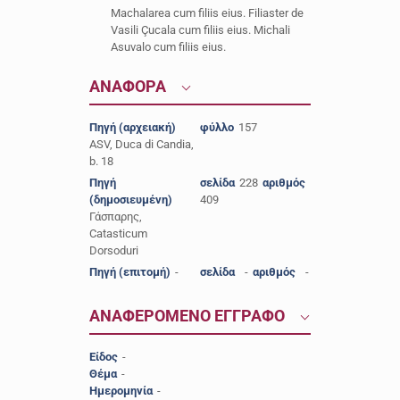
Machalarea cum filiis eius. Filiaster de
Vasili Çucala cum filiis eius. Michali
Asuvalo cum filiis eius.
ΑΝΑΦΟΡΑ
Πηγή (αρχειακή)
φύλλο
157
ASV, Duca di Candia,
b. 18
Πηγή
σελίδα
228
αριθμός
(δημοσιευμένη)
409
Γάσπαρης,
Catasticum
Dorsoduri
Πηγή (επιτομή)
-
σελίδα
-
αριθμός
-
ΑΝΑΦΕΡΟΜΕΝΟ ΕΓΓΡΑΦΟ
Είδος
-
Θέμα
-
Ημερομηνία
-