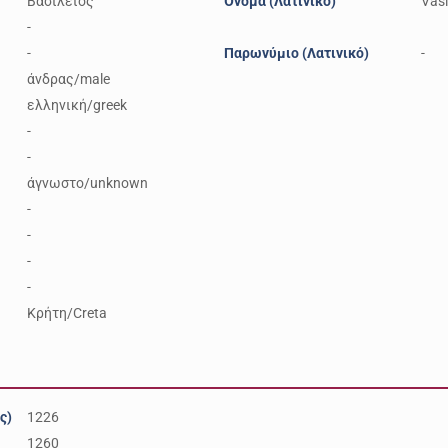
Βασίλειος
Όνομα (Λατινικό)
Vasi
-
-
Παρωνύμιο (Λατινικό)
-
άνδρας/male
ελληνική/greek
-
-
άγνωστο/unknown
-
-
-
-
Κρήτη/Creta
ς)
1226
1260