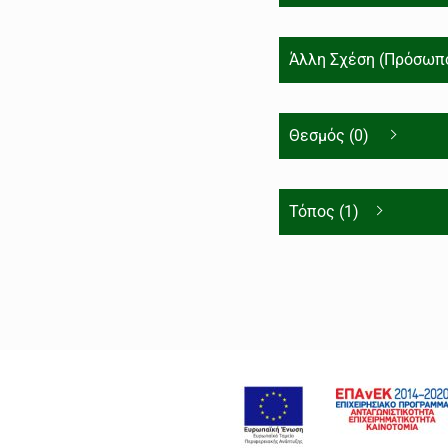
Άλλη Σχέση (Πρόσωπο
Θεσμός (0)
Τόπος (1)