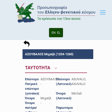
EN
EL
ΑΣΟΥΒΑΛΟΣ Μιχαήλ (1234-1260)
ΤΑΥΤΟΤΗΤΑ
Επώνυμο
ΑΣΟΥΒΑΛΟΣ
Επώνυμο
ASUVALO,
Πατρικό
-
(Λατινικό)
AXUVALO
επώνυμο
(γυναίκα)
Όνομα
Michali
Όνομα
Μιχαήλ
(Λατινικό)
Όνομα
-
πατέρα/
Παρωνύμιο
-