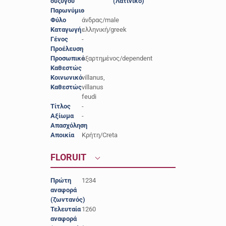
συζύγου
(Λατινικό)
Παρωνύμιο
-
Φύλο
άνδρας/male
Καταγωγή
ελληνική/greek
Γένος
-
Προέλευση
-
Προσωπικό
εξαρτημένος/dependent
Καθεστώς
Κοινωνικό
villanus,
Καθεστώς
villanus
feudi
Τίτλος
-
Αξίωμα
-
Απασχόληση
-
Αποικία
Κρήτη/Creta
FLORUIT
Πρώτη
1234
αναφορά
(ζωντανός)
Τελευταία
1260
αναφορά