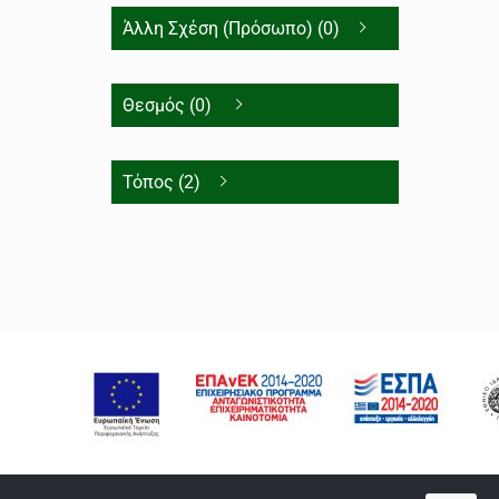
Άλλη Σχέση (Πρόσωπο) (0)
Θεσμός (0)
Τόπος (2)