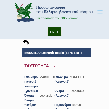
EN
EL
MARCELLO Leonardo notaio (1278-1281)
ΤΑΥΤΟΤΗΤΑ
Επώνυμο
MARCELLO
Επώνυμο
MARCELLO
Πατρικό
-
(Λατινικό)
επώνυμο
(γυναίκα)
Όνομα
Leonardus
Όνομα
Leonardo
(Λατινικό)
Όνομα
-
πατέρα/
Παρωνύμιο
notarius