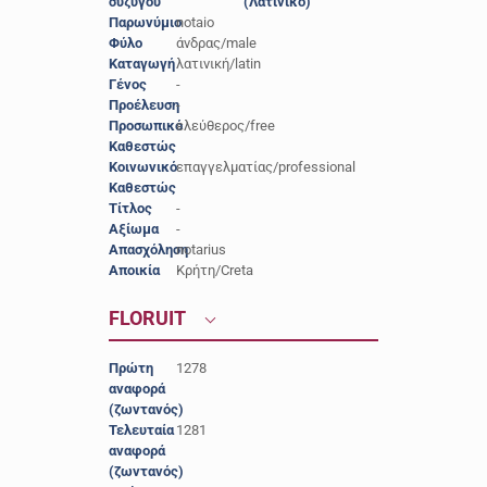
συζύγου
(Λατινικό)
Παρωνύμιο
notaio
Φύλο
άνδρας/male
Καταγωγή
λατινική/latin
Γένος
-
Προέλευση
-
Προσωπικό
ελεύθερος/free
Καθεστώς
Κοινωνικό
επαγγελματίας/professional
Καθεστώς
Τίτλος
-
Αξίωμα
-
Απασχόληση
notarius
Αποικία
Κρήτη/Creta
FLORUIT
Πρώτη
1278
αναφορά
(ζωντανός)
Τελευταία
1281
αναφορά
(ζωντανός)