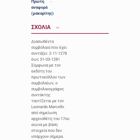
Πρώτη
-
αναφορά
(μακαρίτης)
ΣΧΟΛΙΑ
Διασωθέντα
συμβόλαια που έχει
συντάξει: 2-11-1278
έως 31-03-1281
Σύμφωνα με τον
εκδότη του
πρωτοκόλλου των
συμβολαίων, ο
συμβολαιογράφος
συντάκτης
ταυτίζεται με τον
Leonardo Marcello
από σημείωση
αρχειοθέτη του 17ου
αιώνα με βάση
στοιχεία που δεν
υπάρχουν σήμερα.