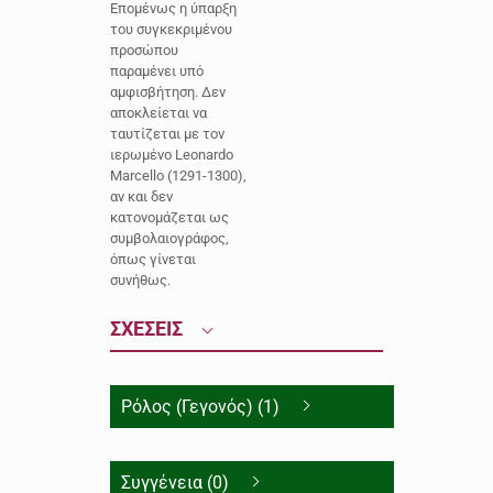
Επομένως η ύπαρξη
του συγκεκριμένου
προσώπου
παραμένει υπό
αμφισβήτηση. Δεν
αποκλείεται να
ταυτίζεται με τον
ιερωμένο Leonardo
Marcello (1291-1300),
αν και δεν
κατονομάζεται ως
συμβολαιογράφος,
όπως γίνεται
συνήθως.
ΣΧΕΣΕΙΣ
Ρόλος (Γεγονός) (1)
Συγγένεια (0)