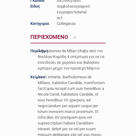
Γλώσσα
λατινική/latin
Είδος
συμβολαιογραφικό
έγγραφο/notarial
act
Κατηγορία
Colleganza
ΠΕΡΙΕΧΟΜΕΝΟ
Περίληψη
O Bartolomeo da Milan έλαβε από τον
Νικόλαο Καρύδη 4 υπέρπυρα για να τα
επενδύσει σε χερσαίο και θαλάσσιο
εμπόριο μέχρι τον προσεχή Μάρτιο
Κείμενο
Die II intrante. Bartholomeus de
Millano, habitator Candide, manifestum
facit quia recepit cum suis heredibus a
Nicola Caridi, habitatore Candide, et
eius heredibus IIII yperpera, ad
negociandum per aquam usque per
totum mensem marcii proximum. Et
infra dies XV postquam ipse vel
suprascriptum habere Candidam
intraret, debet per se vel per suum
missum deliberare sibi vel suo misso