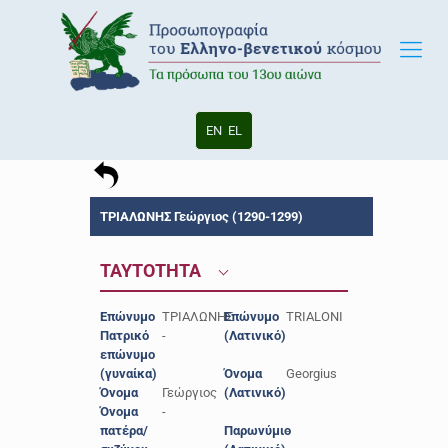
EN
EL
ΤΡΙΑΛΩΝΗΣ Γεώργιος (1290-1299)
ΤΑΥΤΟΤΗΤΑ
Επώνυμο
ΤΡΙΑΛΩΝΗΣ
Επώνυμο
TRIALONI
Πατρικό
-
(Λατινικό)
επώνυμο
(γυναίκα)
Όνομα
Georgius
Όνομα
Γεώργιος
(Λατινικό)
Όνομα
-
πατέρα/
Παρωνύμιο
-