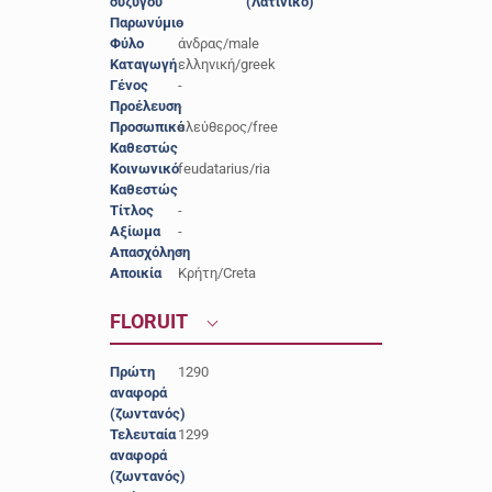
συζύγου
(Λατινικό)
Παρωνύμιο
-
Φύλο
άνδρας/male
Καταγωγή
ελληνική/greek
Γένος
-
Προέλευση
-
Προσωπικό
ελεύθερος/free
Καθεστώς
Κοινωνικό
feudatarius/ria
Καθεστώς
Τίτλος
-
Αξίωμα
-
Απασχόληση
-
Αποικία
Κρήτη/Creta
FLORUIT
Πρώτη
1290
αναφορά
(ζωντανός)
Τελευταία
1299
αναφορά
(ζωντανός)