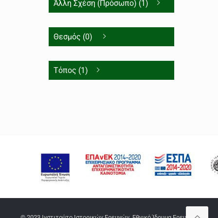
Άλλη Σχέση (Πρόσωπο) (1)
Θεσμός (0)
Τόπος (1)
© 2023 Ινστιτούτο Ιστορικών Ερευνών, Εθνικό Ίδρυμα Ερευνών