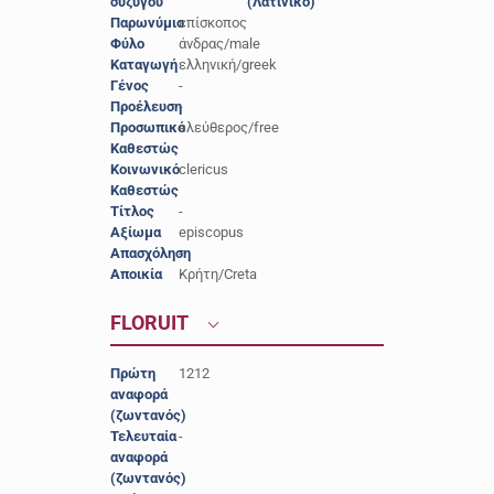
συζύγου
(Λατινικό)
Παρωνύμιο
επίσκοπος
Φύλο
άνδρας/male
Καταγωγή
ελληνική/greek
Γένος
-
Προέλευση
-
Προσωπικό
ελεύθερος/free
Καθεστώς
Κοινωνικό
clericus
Καθεστώς
Τίτλος
-
Αξίωμα
episcopus
Απασχόληση
-
Αποικία
Κρήτη/Creta
FLORUIT
Πρώτη
1212
αναφορά
(ζωντανός)
Τελευταία
-
αναφορά
(ζωντανός)