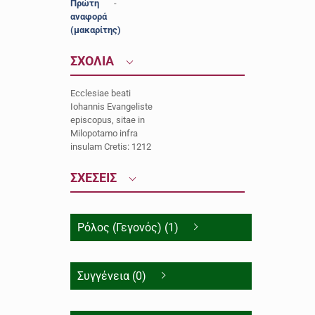
Πρώτη
-
αναφορά
(μακαρίτης)
ΣΧΟΛΙΑ
Ecclesiae beati
Iohannis Evangeliste
episcopus, sitae in
Milopotamo infra
insulam Cretis: 1212
ΣΧΕΣΕΙΣ
Ρόλος (Γεγονός) (1)
Συγγένεια (0)