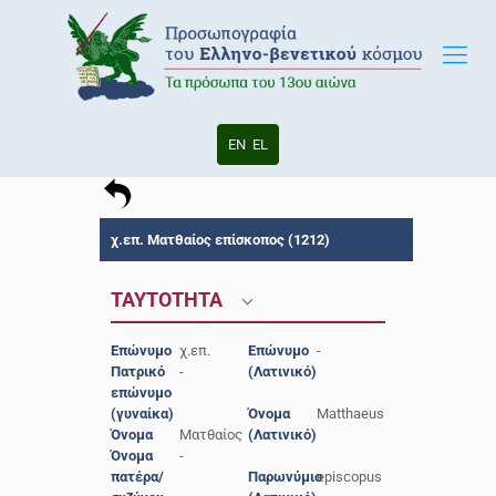
EN
EL
χ.επ. Ματθαίος επίσκοπος (1212)
ΤΑΥΤΟΤΗΤΑ
Επώνυμο
χ.επ.
Επώνυμο
-
Πατρικό
-
(Λατινικό)
επώνυμο
(γυναίκα)
Όνομα
Matthaeus
Όνομα
Ματθαίος
(Λατινικό)
Όνομα
-
πατέρα/
Παρωνύμιο
episcopus