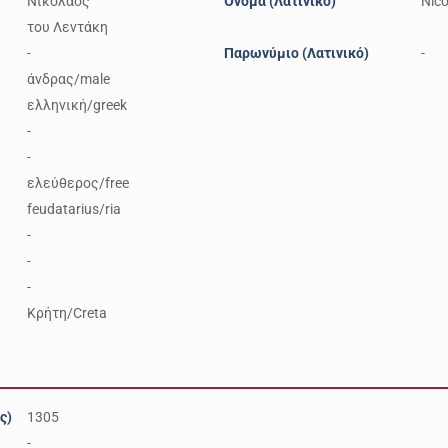
Νικόλαος
Όνομα (Λατινικό)
Nico
του Λεντάκη
-
Παρωνύμιο (Λατινικό)
-
άνδρας/male
ελληνική/greek
-
-
ελεύθερος/free
feudatarius/ria
-
-
-
Κρήτη/Creta
ς)
1305
-