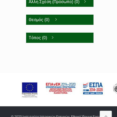
Άλλη Σχέση (Πρόσωπο) (0)
Θεσμός (0)
Τόπος (0)
© 2023 Ινστιτούτο Ιστορικών Ερευνών, Εθνικό Ίδρυμα Ερευνών