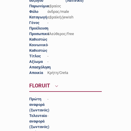
συζύγου
(Λατινικό)
Παρωνύμιο
εβραίος
Φύλο
άνδρας/male
Καταγωγή
εβραϊκή/jewish
Γένος
-
Προέλευση
-
Προσωπικό
ελεύθερος/free
Καθεστώς
Κοινωνικό
-
Καθεστώς
Τίτλος
-
Αξίωμα
-
Απασχόληση
-
Αποικία
Κρήτη/Creta
FLORUIT
Πρώτη
-
αναφορά
(ζωντανός)
Τελευταία
-
αναφορά
(ζωντανός)