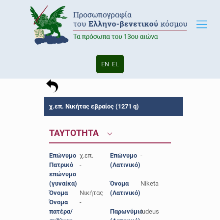
EN
EL
χ.επ. Νικήτας εβραίος (1271 q)
ΤΑΥΤΟΤΗΤΑ
Επώνυμο
χ.επ.
Επώνυμο
-
Πατρικό
-
(Λατινικό)
επώνυμο
(γυναίκα)
Όνομα
Niketa
Όνομα
Νικήτας
(Λατινικό)
Όνομα
-
πατέρα/
Παρωνύμιο
iudeus