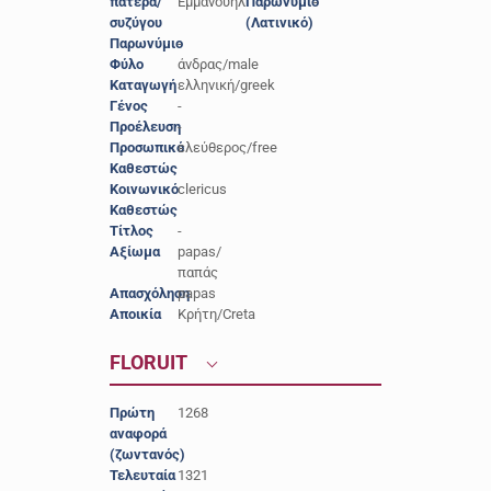
πατέρα/
Εμμανουήλ
Παρωνύμιο
-
συζύγου
(Λατινικό)
Παρωνύμιο
-
Φύλο
άνδρας/male
Καταγωγή
ελληνική/greek
Γένος
-
Προέλευση
-
Προσωπικό
ελεύθερος/free
Καθεστώς
Κοινωνικό
clericus
Καθεστώς
Τίτλος
-
Αξίωμα
papas/
παπάς
Απασχόληση
papas
Αποικία
Κρήτη/Creta
FLORUIT
Πρώτη
1268
αναφορά
(ζωντανός)
Τελευταία
1321