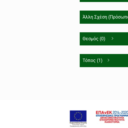
Άλλη Σχέση (Πρόσωπο
Θεσμός (0)
Τόπος (1)