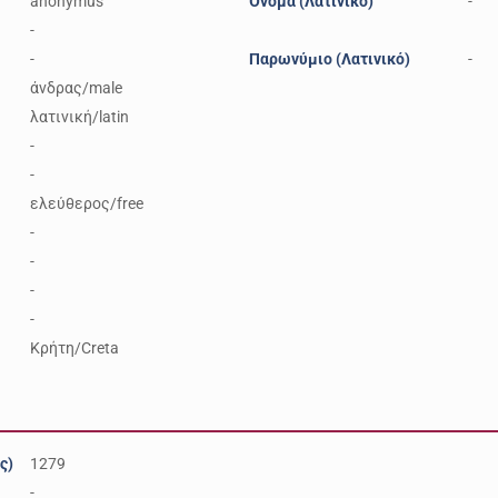
anonymus
Όνομα (Λατινικό)
-
-
-
Παρωνύμιο (Λατινικό)
-
άνδρας/male
λατινική/latin
-
-
ελεύθερος/free
-
-
-
-
Κρήτη/Creta
ς)
1279
-