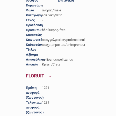
συζύγου
(Λατινικό)
Παρωνύμιο
-
Φύλο
άνδρας/male
Καταγωγή
λατινική/latin
Γένος
-
Προέλευση
-
Προσωπικό
ελεύθερος/free
Καθεστώς
Κοινωνικό
επαγγελματίας/professional,
Καθεστώς
επιχειρηματίας/entrepreneur
Τίτλος
-
Αξίωμα
-
Απασχόληση
pelliparius/pellizarius
Αποικία
Κρήτη/Creta
FLORUIT
Πρώτη
1271
αναφορά
(ζωντανός)
Τελευταία
1281
αναφορά
(ζωντανός)