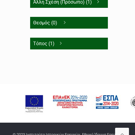
Άλλη Σχέση (Πρόσωπο) (1)
Θεσμός (0)
Τόπος (1)
© 2023 Ινστιτούτο Ιστορικών Ερευνών, Εθνικό Ίδρυμα Ερευνών