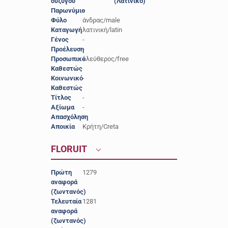
συζύγου
(Λατινικό)
Παρωνύμιο
-
Φύλο
άνδρας/male
Καταγωγή
λατινική/latin
Γένος
-
Προέλευση
-
Προσωπικό
ελεύθερος/free
Καθεστώς
Κοινωνικό
-
Καθεστώς
Τίτλος
-
Αξίωμα
-
Απασχόληση
-
Αποικία
Κρήτη/Creta
FLORUIT
Πρώτη
1279
αναφορά
(ζωντανός)
Τελευταία
1281
αναφορά
(ζωντανός)