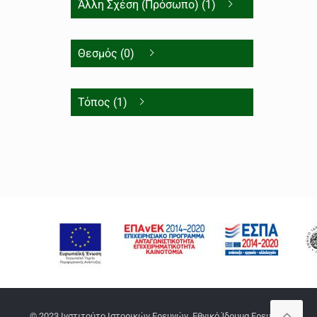
Άλλη Σχέση (Πρόσωπο) (1)
Θεσμός (0)
Τόπος (1)
© 2023 Ινστιτούτο Ιστορικών Ερευνών, Εθνικό Ίδρυμα Ερευνών