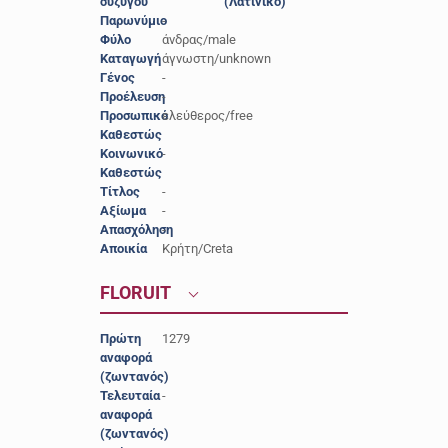
συζύγου
(Λατινικό)
Παρωνύμιο
-
Φύλο
άνδρας/male
Καταγωγή
άγνωστη/unknown
Γένος
-
Προέλευση
-
Προσωπικό
ελεύθερος/free
Καθεστώς
Κοινωνικό
-
Καθεστώς
Τίτλος
-
Αξίωμα
-
Απασχόληση
-
Αποικία
Κρήτη/Creta
FLORUIT
Πρώτη
1279
αναφορά
(ζωντανός)
Τελευταία
-
αναφορά
(ζωντανός)