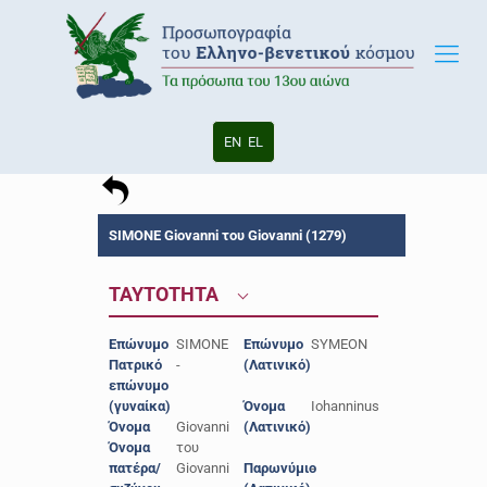
EN
EL
SIMONE Giovanni του Giovanni (1279)
ΤΑΥΤΟΤΗΤΑ
Επώνυμο
SIMONE
Επώνυμο
SYMEON
Πατρικό
-
(Λατινικό)
επώνυμο
(γυναίκα)
Όνομα
Iohanninus
Όνομα
Giovanni
(Λατινικό)
Όνομα
του
πατέρα/
Giovanni
Παρωνύμιο
-