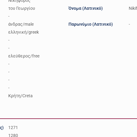
Νικηφόρος
του Γεωργίου
Όνομα (Λατινικό)
Niki
-
άνδρας/male
Παρωνύμιο (Λατινικό)
-
ελληνική/greek
-
-
ελεύθερος/free
-
-
-
-
Κρήτη/Creta
ς)
1271
1280