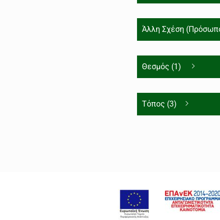
Άλλη Σχέση (Πρόσωπο
Θεσμός (1)
Τόπος (3)