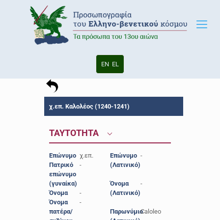
EN
EL
χ.επ. Καλολέος (1240-1241)
ΤΑΥΤΟΤΗΤΑ
Επώνυμο
χ.επ.
Επώνυμο
-
Πατρικό
-
(Λατινικό)
επώνυμο
(γυναίκα)
Όνομα
-
Όνομα
-
(Λατινικό)
Όνομα
-
πατέρα/
Παρωνύμιο
Caloleo