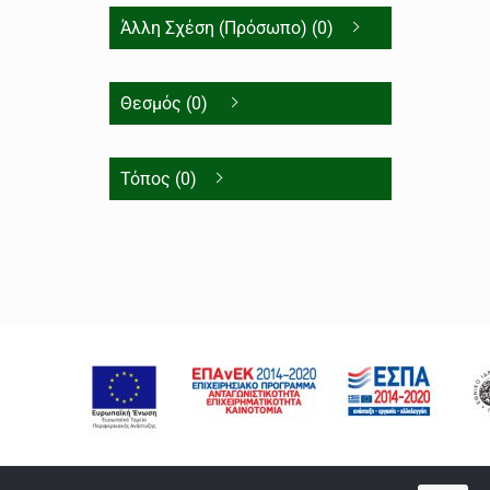
Άλλη Σχέση (Πρόσωπο) (0)
Θεσμός (0)
Τόπος (0)