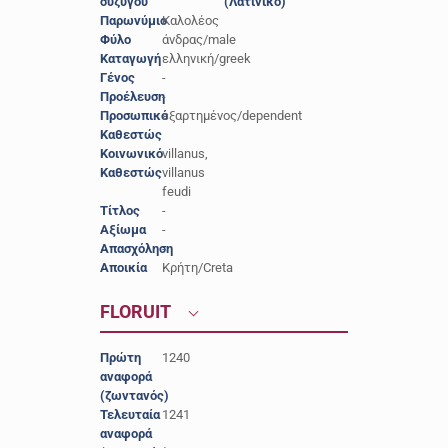
συζύγου
(Λατινικό)
Παρωνύμιο
Καλολέος
Φύλο
άνδρας/male
Καταγωγή
ελληνική/greek
Γένος
-
Προέλευση
-
Προσωπικό
εξαρτημένος/dependent
Καθεστώς
Κοινωνικό
villanus,
Καθεστώς
villanus
feudi
Τίτλος
-
Αξίωμα
-
Απασχόληση
-
Αποικία
Κρήτη/Creta
FLORUIT
Πρώτη
1240
αναφορά
(ζωντανός)
Τελευταία
1241
αναφορά