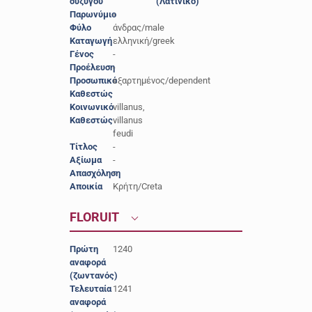
συζύγου
(Λατινικό)
Παρωνύμιο
-
Φύλο
άνδρας/male
Καταγωγή
ελληνική/greek
Γένος
-
Προέλευση
-
Προσωπικό
εξαρτημένος/dependent
Καθεστώς
Κοινωνικό
villanus,
Καθεστώς
villanus
feudi
Τίτλος
-
Αξίωμα
-
Απασχόληση
-
Αποικία
Κρήτη/Creta
FLORUIT
Πρώτη
1240
αναφορά
(ζωντανός)
Τελευταία
1241
αναφορά