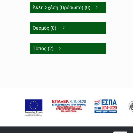
Άλλη Σχέση (Πρόσωπο) (0)
Θεσμός (0)
Τόπος (2)