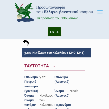
EN
EL
χ.επ. Νικόλαος του Καλολέου (1240-1241)
ΤΑΥΤΟΤΗΤΑ
Επώνυμο
χ.επ.
Επώνυμο
-
Πατρικό
-
(Λατινικό)
επώνυμο
(γυναίκα)
Όνομα
Nicola
Όνομα
Νικόλαος
(Λατινικό)
Όνομα
του
πατέρα/
Καλολέου
Παρωνύμιο
-