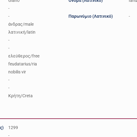
Giano
Όνομα (Λατινικό)
Ian
-
-
Παρωνύμιο (Λατινικό)
-
άνδρας/male
λατινική/latin
-
-
ελεύθερος/free
feudatarius/ria
nobilis vir
-
-
Κρήτη/Creta
ς)
1299
-