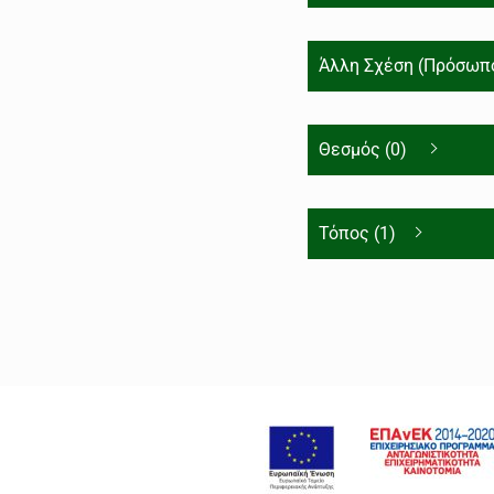
Άλλη Σχέση (Πρόσωπο
Θεσμός (0)
Τόπος (1)