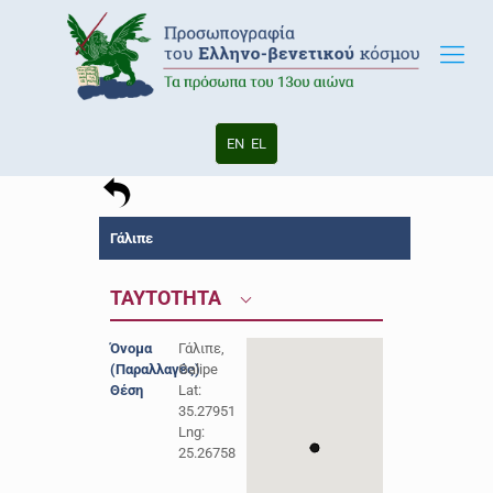
EN
EL
Γάλιπε
ΤΑΥΤΟΤΗΤΑ
Όνομα
Γάλιπε,
(Παραλλαγές)
Galipe
Θέση
Lat:
35.27951
Lng:
25.26758