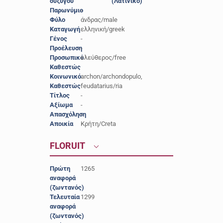
συζύγου
(Λατινικό)
Παρωνύμιο
-
Φύλο
άνδρας/male
Καταγωγή
ελληνική/greek
Γένος
-
Προέλευση
-
Προσωπικό
ελεύθερος/free
Καθεστώς
Κοινωνικό
archon/archondopulo,
Καθεστώς
feudatarius/ria
Τίτλος
-
Αξίωμα
-
Απασχόληση
-
Αποικία
Κρήτη/Creta
FLORUIT
Πρώτη
1265
αναφορά
(ζωντανός)
Τελευταία
1299
αναφορά
(ζωντανός)