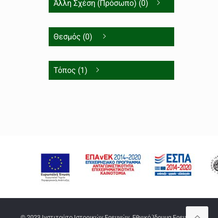
Άλλη Σχέση (Πρόσωπο) (0)
Θεσμός (0)
Τόπος (1)
© 2023 Ινστιτούτο Ιστορικών Ερευνών, Εθνικό Ίδρυμα Ερευνών