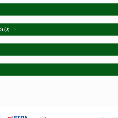
) (0)