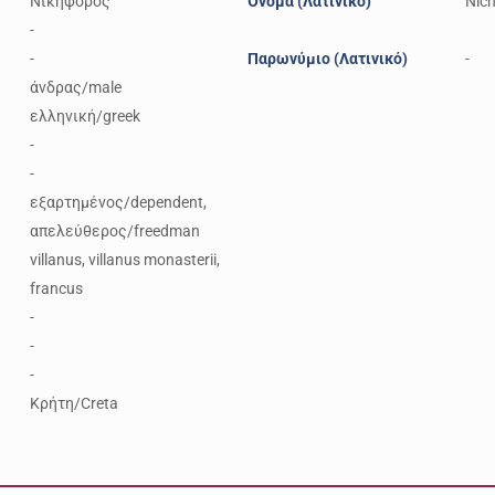
Νικηφόρος
Όνομα (Λατινικό)
Nich
-
-
Παρωνύμιο (Λατινικό)
-
άνδρας/male
ελληνική/greek
-
-
εξαρτημένος/dependent,
απελεύθερος/freedman
villanus, villanus monasterii,
francus
-
-
-
Κρήτη/Creta