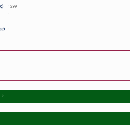
ς)
1299
-
ης)
-