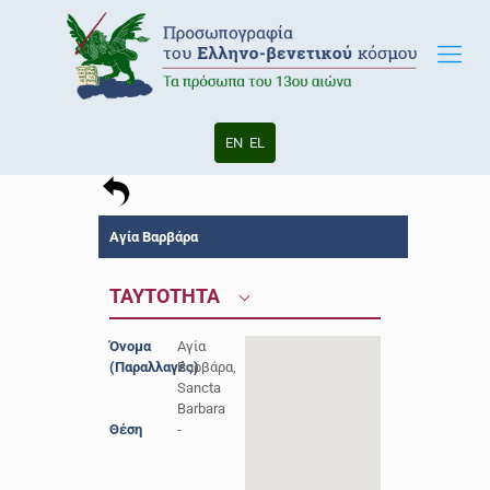
EN
EL
Αγία Βαρβάρα
ΤΑΥΤΟΤΗΤΑ
Όνομα
Αγία
(Παραλλαγές)
Βαρβάρα,
Sancta
Barbara
Θέση
-